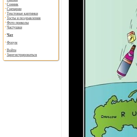
Сонник
Сценарии
Текстовые картинки
Тосты и поздравления
Фото приколы
Частушки
Чат
Форум
Войти
Зарегистрироваться