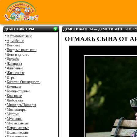
ДЕМОТИВАТОРЫ
ДЕМОТИВАТОРЫ — ДЕМОТИВАТОРЫ О КУ
Автомобильные
ОТМАЖЬ СЫНА ОТ АРМИ
Армейские
Военные
Вредные привычки
Дети и детство
Дружба
Женщины
Животные
Жизненные
Игры
Капитан Очевидность
Комиксы
Компьютерные
Красивые
Любовные
Милиция-Полиция
Мотиваторы
Мудрые
Мужчины
Музыкальные
Национальные
Политические