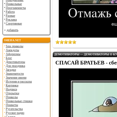
Праздничные
Прикольные
Программисты
Работа
Разные
Реклама
Спортивные
добавить
SMEHA.NET
Sms приколы
Анекдоты
Афоризмы
ДЕМОТИВАТОРЫ — ДЕМОТИВАТОРЫ О КУ
Блог
СПАСАЙ БРАТЬЕВ - сбей
Демотиваторы
Для праздника
Загадки
Знаменитости
Значение имени
Истории и рассказы
Картинки
Надписи
Открытки
Приколы
Прикольные стишки
Приметы
Ругательства
Русское радио
Сказки